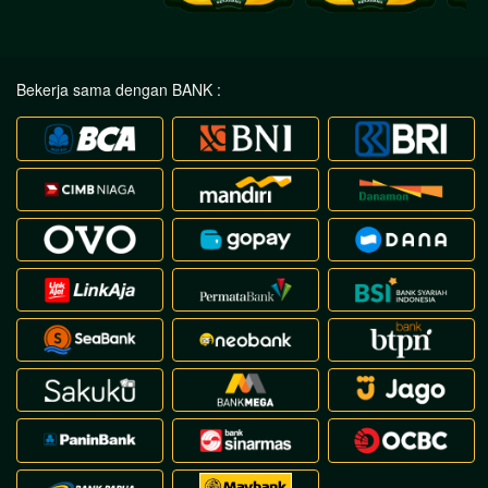
Bekerja sama dengan BANK :