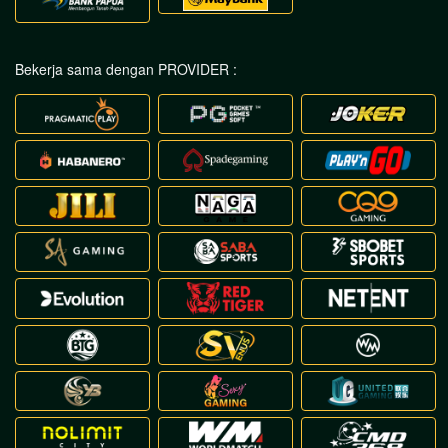
Bekerja sama dengan PROVIDER :