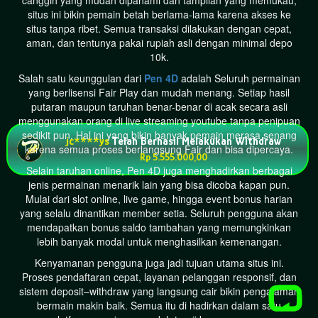
canggih yang mudah dipahami dan tampilan yang memukau,
situs ini bikin pemain betah berlama-lama karena akses ke
situs tanpa ribet. Semua transaksi dilakukan dengan cepat,
aman, dan tentunya pakai rupiah asli dengan minimal depo
10k.
Salah satu keunggulan dari
Pen 4D
adalah Seluruh permainan
yang berlisensi Fair Play dan mudah menang. Setiap hasil
putaran maupun taruhan benar-benar di acak secara asli
menggunakan orang di live streaming youtube tanpa penipuan
sedikit pun. Hal ini yang bikin banyak pemain merasa senang
jc****ys
Telah Berhasil Melakukan Withdraw
karena semua proses berlangsung Fair dan bisa dipercaya.
Rp 5.555.000,00
Selain taruhan online, Pen 4D juga menghadirkan berbagai
jenis permainan menarik lain yang bisa dicoba kapan pun.
Mulai dari slot online, live game, hingga event bonus harian
yang selalu dinantikan member setia. Seluruh pengguna akan
mendapatkan bonus saldo tambahan yang memungkinkan
lebih banyak modal untuk menghasilkan kemenangan.
Kenyamanan pengguna juga jadi tujuan utama situs ini.
Proses pendaftaran cepat, layanan pelanggan responsif, dan
sistem deposit–withdraw yang langsung cair bikin pengalaman
bermain makin baik. Semua itu di hadirkan dalam satu