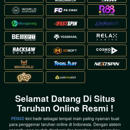
Selamat Datang Di Situs
Taruhan Online Resmi !
PEN4D
kini hadir sebagai tempat main paling nyaman buat
para penggemar taruhan online di Indonesia. Dengan sistem