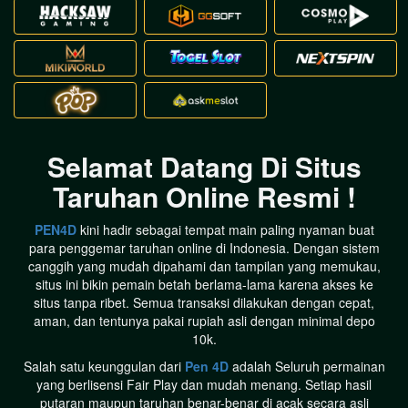
Selamat Datang Di Situs
Taruhan Online Resmi !
PEN4D
kini hadir sebagai tempat main paling nyaman buat
para penggemar taruhan online di Indonesia. Dengan sistem
canggih yang mudah dipahami dan tampilan yang memukau,
situs ini bikin pemain betah berlama-lama karena akses ke
situs tanpa ribet. Semua transaksi dilakukan dengan cepat,
aman, dan tentunya pakai rupiah asli dengan minimal depo
10k.
kp****rs
Telah Berhasil Melakukan Withdraw
Salah satu keunggulan dari
Pen 4D
adalah Seluruh permainan
Rp 8.642.000,00
yang berlisensi Fair Play dan mudah menang. Setiap hasil
putaran maupun taruhan benar-benar di acak secara asli