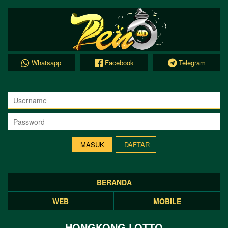
Whatsapp
Facebook
Telegram
DAFTAR
BERANDA
WEB
MOBILE
HONGKONG LOTTO