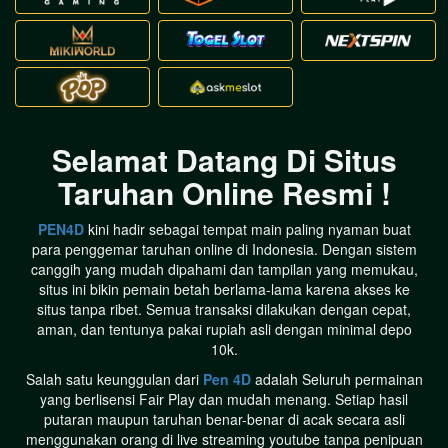
Selamat Datang Di Situs
Taruhan Online Resmi !
PEN4D
kini hadir sebagai tempat main paling nyaman buat
em****th
Telah Berhasil Melakukan Withdraw
para penggemar taruhan online di Indonesia. Dengan sistem
Rp 9.121.000,00
canggih yang mudah dipahami dan tampilan yang memukau,
situs ini bikin pemain betah berlama-lama karena akses ke
situs tanpa ribet. Semua transaksi dilakukan dengan cepat,
aman, dan tentunya pakai rupiah asli dengan minimal depo
10k.
Salah satu keunggulan dari
Pen 4D
adalah Seluruh permainan
yang berlisensi Fair Play dan mudah menang. Setiap hasil
putaran maupun taruhan benar-benar di acak secara asli
menggunakan orang di live streaming youtube tanpa penipuan