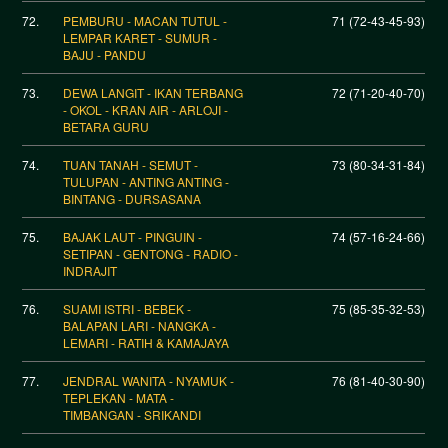
72.
PEMBURU - MACAN TUTUL -
71 (72-43-45-93)
LEMPAR KARET - SUMUR -
BAJU - PANDU
73.
DEWA LANGIT - IKAN TERBANG
72 (71-20-40-70)
- OKOL - KRAN AIR - ARLOJI -
BETARA GURU
74.
TUAN TANAH - SEMUT -
73 (80-34-31-84)
TULUPAN - ANTING ANTING -
BINTANG - DURSASANA
75.
BAJAK LAUT - PINGUIN -
74 (57-16-24-66)
SETIPAN - GENTONG - RADIO -
INDRAJIT
76.
SUAMI ISTRI - BEBEK -
75 (85-35-32-53)
BALAPAN LARI - NANGKA -
LEMARI - RATIH & KAMAJAYA
77.
JENDRAL WANITA - NYAMUK -
76 (81-40-30-90)
TEPLEKAN - MATA -
TIMBANGAN - SRIKANDI