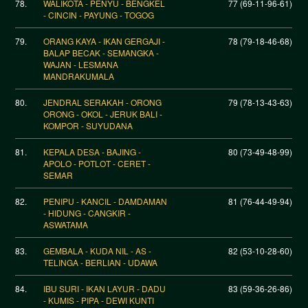
78.
WALIKOTA - PENYU - BENGKEL
77 (69-11-96-61)
- CINCIN - PAYUNG - TOGOG
79.
ORANG KAYA - IKAN GERGAJI -
78 (79-18-46-68)
BALAP BECAK - SEMANGKA -
WAJAN - LESMANA
MANDRAKUMALA
80.
JENDRAL SERAKAH - ORONG
79 (78-13-43-63)
ORONG - OKOL - JERUK BALI -
KOMPOR - SUYUDANA
81.
KEPALA DESA - BAJING -
80 (73-49-48-99)
APOLO - POTLOT - CERET -
SEMAR
82.
PENIPU - KANCIL - DAMDAMAN
81 (76-44-49-94)
- HIDUNG - CANGKIR -
ASWATAMA
83.
GEMBALA - KUDA NIL - AS -
82 (53-10-28-60)
TELINGA - BERLIAN - UDAWA
84.
IBU SURI - IKAN LAYUR - DADU
83 (59-36-26-86)
- KUMIS - PIPA - DEWI KUNTI