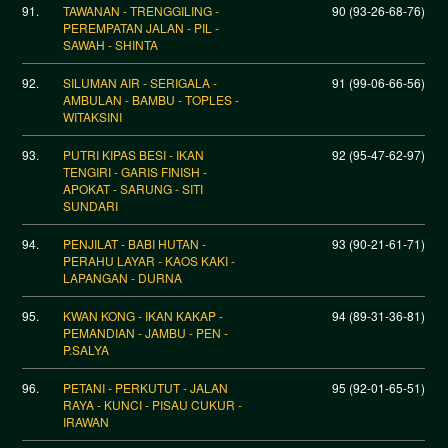
91.
TAWANAN - TRENGGILING -
90 (93-26-68-76)
PEREMPATAN JALAN - PIL -
SAWAH - SHINTA
92.
SILUMAN AIR - SERIGALA -
91 (99-06-66-56)
AMBULAN - BAMBU - TOPLES -
WITAKSINI
93.
PUTRI KIPAS BESI - IKAN
92 (95-47-62-97)
TENGIRI - GARIS FINISH -
APOKAT - SARUNG - SITI
SUNDARI
94.
PENJILAT - BABI HUTAN -
93 (90-21-61-71)
PERAHU LAYAR - KAOS KAKI -
LAPANGAN - DURNA
95.
KWAN KONG - IKAN KAKAP -
94 (89-31-36-81)
PEMANDIAN - JAMBU - PEN -
P.SALYA
96.
PETANI - PERKUTUT - JALAN
95 (92-01-65-51)
RAYA - KUNCI - PISAU CUKUR -
IRAWAN