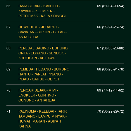
66.
RAJA SETAN - IKAN HIU -
65 (61-04-90-54)
KAYANG - KLOMPEN -
PETROMAK - KALA SRINGGI
67.
DEWA BUMI - JERAPAH -
66 (52-24-25-74)
SAWATAN - SUKUN - GELAS -
ANTA BOGA
68.
PENJUAL DAGING - BURUNG
67 (58-38-23-88)
ONTA - EGRANG - SENDOK -
KOREK API - ABILAWA
69.
PEMBUAT PEDANG - BURUNG
68 (60-28-91-78)
HANTU - PANJAT PINANG -
PISAU - GARBU - CEPOT
70.
PENCARI JEJAK - MIMI -
69 (77-12-44-62)
ENGKLEK - GUNTING -
GUNUNG - ANTAREJA
71.
PALINGMA - KELEDAI - TARIK
70 (56-22-29-72)
TAMBANG - LAMPU MINYAK -
RUMAH MAKAN - ADIPATI
KARNA