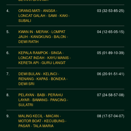
4.
ORANG MATI - ANGSA -
03 (32-53-85-25)
LONCAT GALAH - SAWI - KAKI -
SUBALI
5.
KWAN IN - MERAK - LOMPAT
04 (12-65-05-15)
JAUH - KANGKUNG - BALON -
DEWI RATIH
6.
KEPALA RAMPOK - SINGA -
05 (01-89-10-39)
LONCAT INDAH - KAYU MANIS -
KERETA API - GURU LANGIT
7.
DEWI BULAN - KELINCI -
06 (20-91-51-41)
RENANG - KAPAS - BONEKA -
DEWI SRI
8.
PELAYAN - BABI - PERAHU
07 (24-58-57-08)
LAYAR - BAWANG - PANCING -
SULATRI
9.
MALING KECIL - MACAN -
08 (17-57-04-07)
MOTOR BOAT - KECUBUNG -
PASAR - TALA MARIA