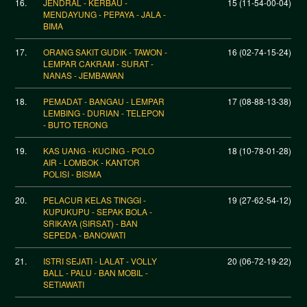
16.
JENDRAL - KERBAU -
15 (11-54-00-04)
MENDAYUNG - PEPAYA - JALA -
BIMA
17.
ORANG SAKIT GUDIK - TAWON -
16 (02-74-15-24)
LEMPAR CAKRAM - SURAT -
NANAS - JEMBAWAN
18.
PEMADAT - BANGAU - LEMPAR
17 (08-88-13-38)
LEMBING - DURIAN - TELEPON
- BUTO TERONG
19.
KAS UANG - KUCING - POLO
18 (10-78-01-28)
AIR - LOMBOK - KANTOR
POLISI - BISMA
20.
PELACUR KELAS TINGGI -
19 (27-62-54-12)
KUPUKUPU - SEPAK BOLA -
SRIKAYA (SIRSAT) - BAN
SEPEDA - BANOWATI
21.
ISTRI SEJATI - LALAT - VOLLY
20 (06-72-19-22)
BALL - PALU - BAN MOBIL -
SETIAWATI