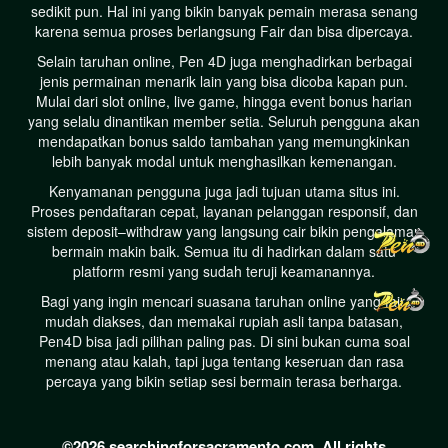
sedikit pun. Hal ini yang bikin banyak pemain merasa senang
karena semua proses berlangsung Fair dan bisa dipercaya.
Selain taruhan online, Pen 4D juga menghadirkan berbagai
jenis permainan menarik lain yang bisa dicoba kapan pun.
Mulai dari slot online, live game, hingga event bonus harian
yang selalu dinantikan member setia. Seluruh pengguna akan
mendapatkan bonus saldo tambahan yang memungkinkan
lebih banyak modal untuk menghasilkan kemenangan.
Kenyamanan pengguna juga jadi tujuan utama situs ini.
Proses pendaftaran cepat, layanan pelanggan responsif, dan
sistem deposit–withdraw yang langsung cair bikin pengalaman
bermain makin baik. Semua itu di hadirkan dalam satu
platform resmi yang sudah teruji keamanannya.
Bagi yang ingin mencari suasana taruhan online yang fair,
mudah diakses, dan memakai rupiah asli tanpa batasan,
Pen4D bisa jadi pilihan paling pas. Di sini bukan cuma soal
menang atau kalah, tapi juga tentang keseruan dan rasa
percaya yang bikin setiap sesi bermain terasa berharga.
©2026 searchingforsacramento.com. All rights