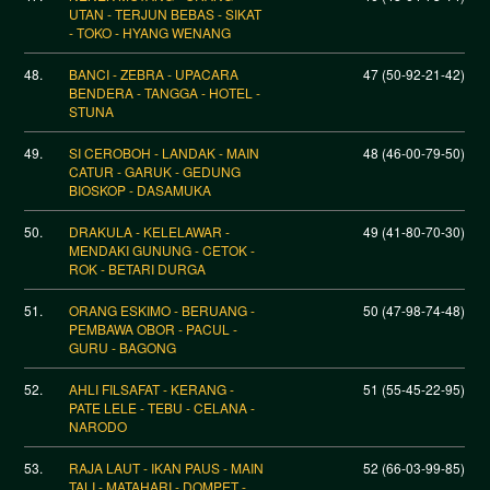
UTAN - TERJUN BEBAS - SIKAT
- TOKO - HYANG WENANG
48.
BANCI - ZEBRA - UPACARA
47 (50-92-21-42)
BENDERA - TANGGA - HOTEL -
STUNA
49.
SI CEROBOH - LANDAK - MAIN
48 (46-00-79-50)
CATUR - GARUK - GEDUNG
BIOSKOP - DASAMUKA
50.
DRAKULA - KELELAWAR -
49 (41-80-70-30)
MENDAKI GUNUNG - CETOK -
ROK - BETARI DURGA
51.
ORANG ESKIMO - BERUANG -
50 (47-98-74-48)
PEMBAWA OBOR - PACUL -
GURU - BAGONG
52.
AHLI FILSAFAT - KERANG -
51 (55-45-22-95)
PATE LELE - TEBU - CELANA -
NARODO
53.
RAJA LAUT - IKAN PAUS - MAIN
52 (66-03-99-85)
TALI - MATAHARI - DOMPET -