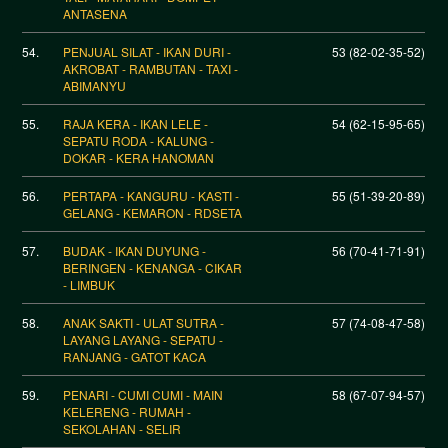
ANTASENA
54.
PENJUAL SILAT - IKAN DURI -
53 (82-02-35-52)
AKROBAT - RAMBUTAN - TAXI -
ABIMANYU
55.
RAJA KERA - IKAN LELE -
54 (62-15-95-65)
SEPATU RODA - KALUNG -
DOKAR - KERA HANOMAN
56.
PERTAPA - KANGURU - KASTI -
55 (51-39-20-89)
GELANG - KEMARON - RDSETA
57.
BUDAK - IKAN DUYUNG -
56 (70-41-71-91)
BERINGEN - KENANGA - CIKAR
- LIMBUK
58.
ANAK SAKTI - ULAT SUTRA -
57 (74-08-47-58)
LAYANG LAYANG - SEPATU -
RANJANG - GATOT KACA
59.
PENARI - CUMI CUMI - MAIN
58 (67-07-94-57)
KELERENG - RUMAH -
SEKOLAHAN - SELIR