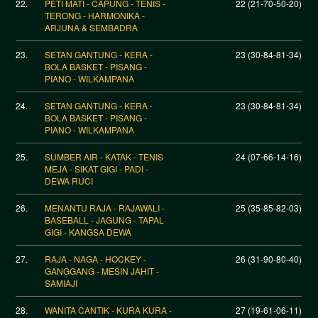
22.
PETI MATI - CAPUNG - TENIS -
22 (21-70-50-20)
TERONG - HARMONIKA -
ARJUNA & SEMBADRA
23.
SETAN GANTUNG - KERA -
23 (30-84-81-34)
BOLA BASKET - PISANG -
PIANO - WILKAMPANA
24.
SETAN GANTUNG - KERA -
23 (30-84-81-34)
BOLA BASKET - PISANG -
PIANO - WILKAMPANA
25.
SUMBER AIR - KATAK - TENIS
24 (07-66-14-16)
MEJA - SIKAT GIGI - PADI -
DEWA RUCI
26.
MENANTU RAJA - RAJAWALI -
25 (35-85-82-03)
BASEBALL - JAGUNG - TAPAL
GIGI - KANGSA DEWA
27.
RAJA - NAGA - HOCKEY -
26 (31-90-80-40)
GANGGANG - MESIN JAHIT -
SAMIAJI
28.
WANITA CANTIK - KURA KURA -
27 (19-61-06-11)