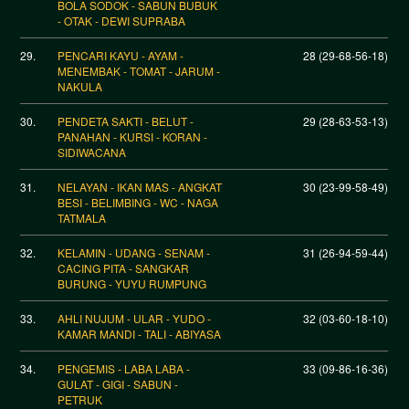
BOLA SODOK - SABUN BUBUK
- OTAK - DEWI SUPRABA
29.
PENCARI KAYU - AYAM -
28 (29-68-56-18)
MENEMBAK - TOMAT - JARUM -
NAKULA
30.
PENDETA SAKTI - BELUT -
29 (28-63-53-13)
PANAHAN - KURSI - KORAN -
SIDIWACANA
31.
NELAYAN - IKAN MAS - ANGKAT
30 (23-99-58-49)
BESI - BELIMBING - WC - NAGA
TATMALA
32.
KELAMIN - UDANG - SENAM -
31 (26-94-59-44)
CACING PITA - SANGKAR
BURUNG - YUYU RUMPUNG
33.
AHLI NUJUM - ULAR - YUDO -
32 (03-60-18-10)
KAMAR MANDI - TALI - ABIYASA
34.
PENGEMIS - LABA LABA -
33 (09-86-16-36)
GULAT - GIGI - SABUN -
PETRUK