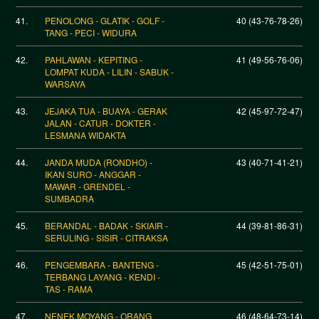
41.
PENOLONG - GLATIK - GOLF -
40 (43-76-78-26)
TANG - PECI - WIDURA
42.
PAHLAWAN - KEPITING -
41 (49-56-76-06)
LOMPAT KUDA - LILIN - SABUK -
WARSAYA
43.
JEJAKA TUA - BUAYA - GERAK
42 (45-97-72-47)
JALAN - CATUR - DOKTER -
LESMANA WIDAKTA
44.
JANDA MUDA (RONDHO) -
43 (40-71-41-21)
IKAN SURO - ANGGAR -
MAWAR - GRENDEL -
SUMBADRA
45.
BERANDAL - BADAK - SKIAIR -
44 (39-81-86-31)
SERULING - SISIR - CITRAKSA
46.
PENGEMBARA - BANTENG -
45 (42-51-75-01)
TERBANG LAYANG - KENDI -
TAS - RAMA
47.
NENEK MOYANG - ORANG
46 (48-64-73-14)