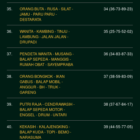
35.
ORANG BUTA - RUSA - SILAT -
34 (36-73-89-23)
JAMU - PARU PARU -
DESTARATA
36.
WANITA - KAMBING - TINJU -
35 (25-75-52-02)
LAMBUNG - JALAN JALAN -
DRUPADI
37.
PENDETA WANITA - MUSANG -
36 (34-83-87-33)
BALAP SEPEDA - MANGGIS -
RUMAH OBAT - SAYEMPRABA
38.
ORANG BONGKOK - IKAN
37 (38-59-83-09)
GABUS - BALAP MOBIL -
ANGGUR - BH - TRUK -
GARENG
39.
PUTRI RAJA - CENDRAWASIH -
38 (37-67-84-17)
BALAP SEPEDA MOTOR -
ENGSEL - DRUM - UNTARI
40.
KEKASIH - KALAJENGKING -
39 (44-55-77-05)
BALAP KUDA - TOPI - BEMO -
NARASUMA