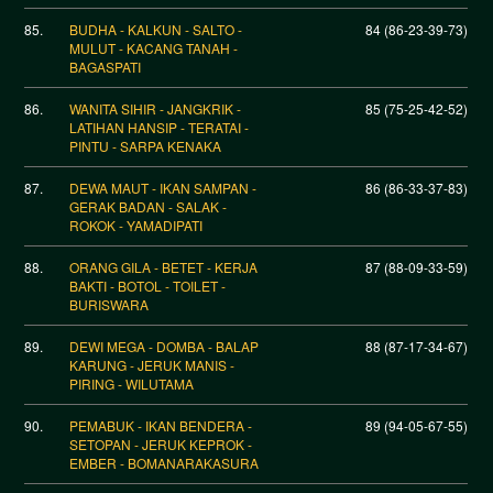
85.
BUDHA - KALKUN - SALTO -
84 (86-23-39-73)
MULUT - KACANG TANAH -
BAGASPATI
86.
WANITA SIHIR - JANGKRIK -
85 (75-25-42-52)
LATIHAN HANSIP - TERATAI -
PINTU - SARPA KENAKA
87.
DEWA MAUT - IKAN SAMPAN -
86 (86-33-37-83)
GERAK BADAN - SALAK -
ROKOK - YAMADIPATI
88.
ORANG GILA - BETET - KERJA
87 (88-09-33-59)
BAKTI - BOTOL - TOILET -
BURISWARA
89.
DEWI MEGA - DOMBA - BALAP
88 (87-17-34-67)
KARUNG - JERUK MANIS -
PIRING - WILUTAMA
90.
PEMABUK - IKAN BENDERA -
89 (94-05-67-55)
SETOPAN - JERUK KEPROK -
EMBER - BOMANARAKASURA