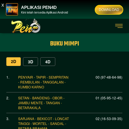
x
APLIKASI PEN4D
DOWNLOAD
Kini telah tersedia Aplikasi Android
BUKU MIMPI
2D
3D
4D
1.
PENYAIR - TAPIR - SEMPRITAN
00 (97-48-64-98)
- REMBULAN - TANGGALAN -
KUMBO KARNO
2.
SETAN - BANDENG - OBOR -
01 (05-95-12-45)
JAMBU MENTE - TANGAN -
BETARAKALA
3.
SARJANA - BEKICOT - LONCAT
02 (16-53-09-35)
TINGGI - WORTEL - SANDAL -
BETARA BRAHMA